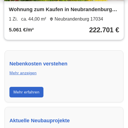
Wohnung zum Kaufen in Neubrandenburg
222.701 € 44 m²
1 Zi.
ca. 44,00 m²
Neubrandenburg 17034
222.701 €
5.061 €/m²
Nebenkosten verstehen
Mehr anzeigen
Erfahre, welche Nebenkosten rechtmäßig sind und
Mehr erfahren
wie du deine monatliche Belastung optimieren
kannst.
Aktuelle Neubauprojekte