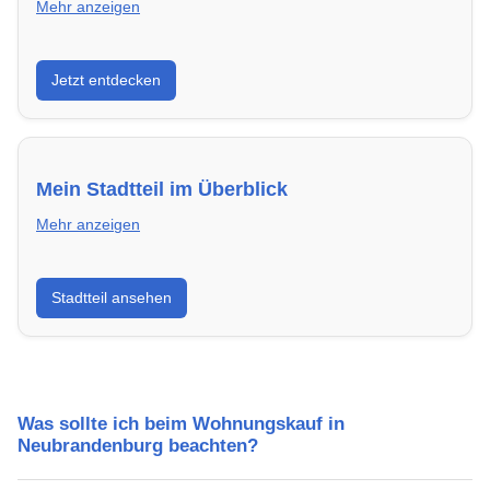
Mehr anzeigen
Entdecke Neubauprojekte in Neubrandenburg –
Jetzt entdecken
modern, energieeffizient und sofort bezugsfertig.
Mein Stadtteil im Überblick
Mehr anzeigen
Erfahre mehr über deinen Stadtteil in
Stadtteil ansehen
Neubrandenburg: Lebensqualität,
Verkehrsanbindung, Schulen, Freizeitmöglichkeiten
und Mietpreise.
Was sollte ich beim Wohnungskauf in
Neubrandenburg beachten?