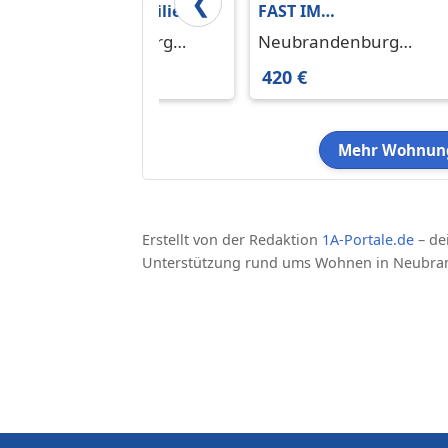
❮
Perfekt für Familien
FAST IM
mit Weitblick!
STADTZENTRUM UND
Neubrandenburg
Neubrandenburg
MIT EINEM GROSSEM
17036
17033
471 €
420 €
BALKON
Mehr Wohnung
Erstellt von der Redaktion
1A-Portale.de
– de
Unterstützung rund ums Wohnen in Neubra