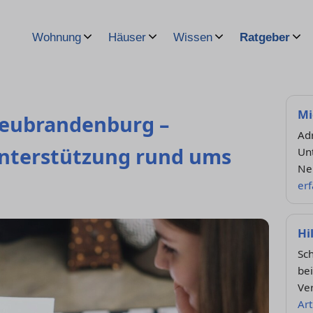
Wohnung
Häuser
Wissen
Ratgeber
Mi
Neubrandenburg –
Adr
nterstützung rund ums
Unt
Ne
er
Hi
Sch
bei
Ve
Art