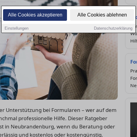
Alle Cookies akzeptieren
Alle Cookies ablehnen
Wo
Unt
Einstellungen
Datenschutzerklärung
Wo
Hi
Fo
Pra
Fo
Ne
oder Unterstützung bei Formularen – wer auf dem
chmal professionelle Hilfe. Dieser Ratgeber
nnst in Neubrandenburg, wenn du Beratung oder
erlässig und kostenlos oder kostengünstig.