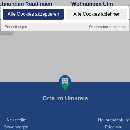
hnungen Reutlingen
Wohnungen Ulm
nungen-reutlingen.de
wohnungen-ulm.de
Alle Cookies akzeptieren
Alle Cookies ablehnen
Einstellungen
Datenschutzerklärung
Orte im Umkreis
Neustrelitz
Neubrandenburg
Stavenhagen
Friedland